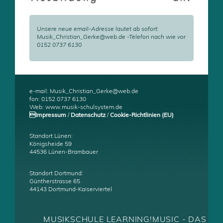
Unsere neue email-Adresse lautet ab sofort:
Musik_Christian_Gerke@web.de -Telefon nach wie vor
0152 0737 6130
e-mail: Musik_Christian_Gerke@web.de
fon: 0152 0737 6130
Web: www.musik-schulsystem.de
Impressum
/
Datenschutz
/
Cookie-Richtlinien (EU)
Standort Lünen:
Königsheide 59
44536 Lünen-Brambauer
Standort Dortmund:
Güntherstrasse 65
44143 Dortmund-Kaiserviertel
MUSIKSCHULE LEARNING!MUSIC - DAS