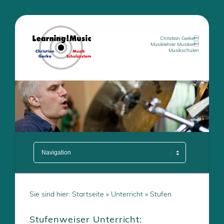
Christian Gerke
Musiklehrer Musiker
Musikschulen
Hauptmenü
Zum Inhalt wechseln
Sie sind hier:
Startseite
»
Unterricht
» Stufen
Stufenweiser Unterricht: